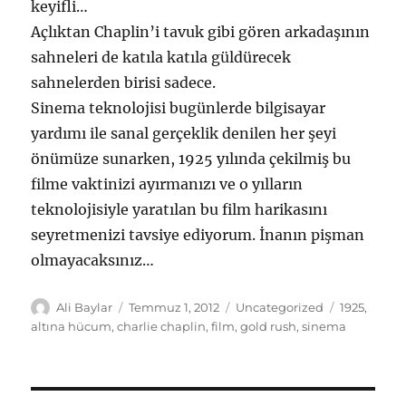
keyifli…
Açlıktan Chaplin’i tavuk gibi gören arkadaşının
sahneleri de katıla katıla güldürecek
sahnelerden birisi sadece.
Sinema teknolojisi bugünlerde bilgisayar
yardımı ile sanal gerçeklik denilen her şeyi
önümüze sunarken, 1925 yılında çekilmiş bu
filme vaktinizi ayırmanızı ve o yılların
teknolojisiyle yaratılan bu film harikasını
seyretmenizi tavsiye ediyorum. İnanın pişman
olmayacaksınız…
Yazar
Yayın
Kategoriler
Etiketler
Ali Baylar
Temmuz 1, 2012
Uncategorized
1925
,
tarihi
altına hücum
,
charlie chaplin
,
film
,
gold rush
,
sinema