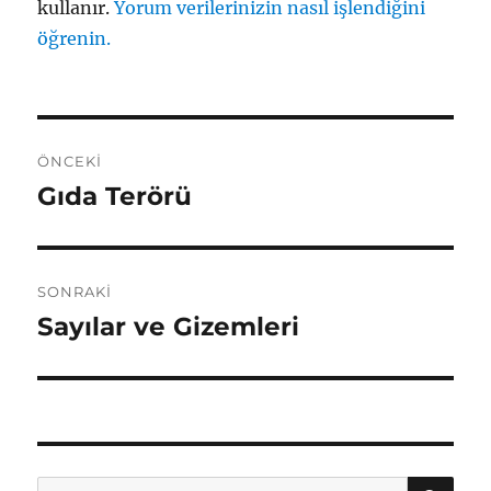
kullanır.
Yorum verilerinizin nasıl işlendiğini
öğrenin.
Yazı
ÖNCEKI
gezinmesi
Gıda Terörü
Önceki
yazı:
SONRAKI
Sayılar ve Gizemleri
Sonraki
yazı:
AR