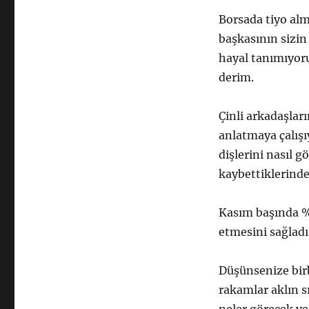
Borsada tiyo al
başkasının sizi
hayal tanımıyoru
derim.
Çinli arkadaşlar
anlatmaya çalış
dişlerini nasıl g
kaybettiklerinde
Kasım başında %5
etmesini sağladı
Düşünsenize bir
rakamlar aklın s