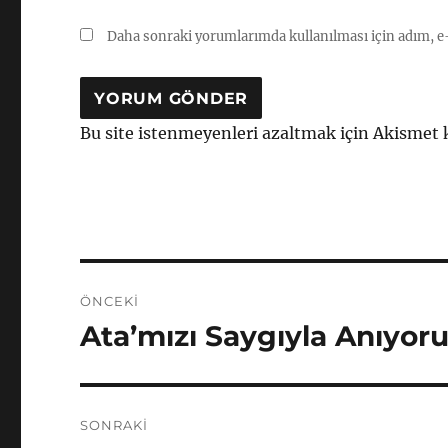
Daha sonraki yorumlarımda kullanılması için adım, e-
Bu site istenmeyenleri azaltmak için Akismet 
Yazı
ÖNCEKI
gezinmesi
Ata’mızı Saygıyla Anıyor
Önceki
yazı:
SONRAKI