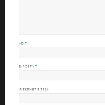
AD
*
E-POSTA
*
İNTERNET SITESI