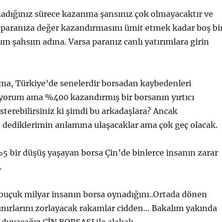
madığınız sürece kazanma şansınız çok olmayacaktır ve
n paranıza değer kazandırmasını ümit etmek kadar boş bi
m şahsım adına. Varsa paranız canlı yatırımlara girin
ıma, Türkiye’de senelerdir borsadan kaybedenleri
ıyorum ama %400 kazandırmış bir borsanın yırtıcı
österebilirsiniz ki şimdi bu arkadaşlara? Ancak
 dediklerimin anlamına ulaşacaklar ama çok geç olacak.
 bir düşüş yaşayan borsa Çin’de binlerce insanın zarar
.
buçuk milyar insanın borsa oynadığını..Ortada dönen
ınırlarını zorlayacak rakamlar cidden… Bakalım yakında