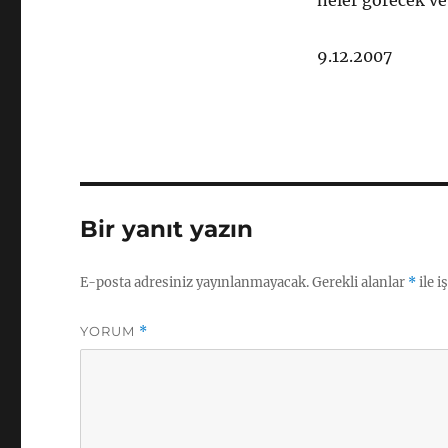
neler görecek ve
9.12.2007
Bir yanıt yazın
E-posta adresiniz yayınlanmayacak.
Gerekli alanlar
*
ile i
YORUM
*