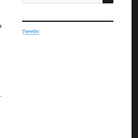
r
Tweetler
…