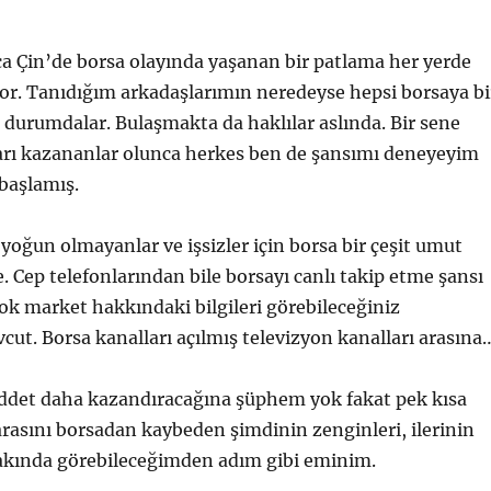
a Çin’de borsa olayında yaşanan bir patlama her yerde
or. Tanıdığım arkadaşlarımın neredeyse hepsi borsaya bi
 durumdalar. Bulaşmakta da haklılar aslında. Bir sene
arı kazananlar olunca herkes ben de şansımı deneyeyim
başlamış.
 yoğun olmayanlar ve işsizler için borsa bir çeşit umut
e. Cep telefonlarından bile borsayı canlı takip etme şansı
tok market hakkındaki bilgileri görebileceğiniz
vcut. Borsa kanalları açılmış televizyon kanalları arasına
ddet daha kazandıracağına şüphem yok fakat pek kısa
asını borsadan kaybeden şimdinin zenginleri, ilerinin
yakında görebileceğimden adım gibi eminim.