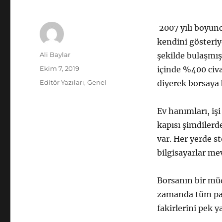
2007 yılı boyunc
kendini gösteriy
Yazar
Ali Baylar
şekilde bulaşmış
Yayın
Ekim 7, 2019
içinde %400 civ
tarihi
Kategoriler
Editör Yazıları
,
Genel
diyerek borsaya 
Ev hanımları, işi
kapısı şimdilerd
var. Her yerde s
bilgisayarlar me
Borsanın bir mü
zamanda tüm par
fakirlerini pek 