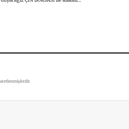
 duyacağız ÇİN BORSASI ile alakalı…
şaretlenmişlerdir