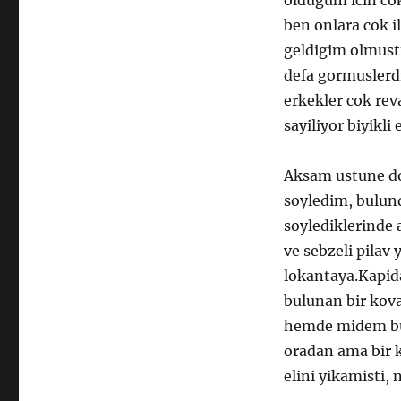
oldugum icin cok 
ben onlara cok i
geldigim olmustu
defa gormuslerdi
erkekler cok rev
sayiliyor biyikli 
Aksam ustune do
soyledim, bulu
soylediklerinde
ve sebzeli pilav
lokantaya.Kapid
bulunan bir kova
hemde midem bu
oradan ama bir 
elini yikamisti,