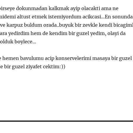
irseye dokunmadan kalkmak ayip olacakti ama ne
 midemi altust etmek istemiyordum acikcasi…En sonunda
ve karpuz buldum orada..buyuk bir zevkle kendi bicagim
ara yedirdim hem de kendim bir guzel yedim, olayi da
 olduk boylece…
e hemen bavulumu acip konservelerimi masaya bir guzel
 bir guzel ziyafet cektim:))