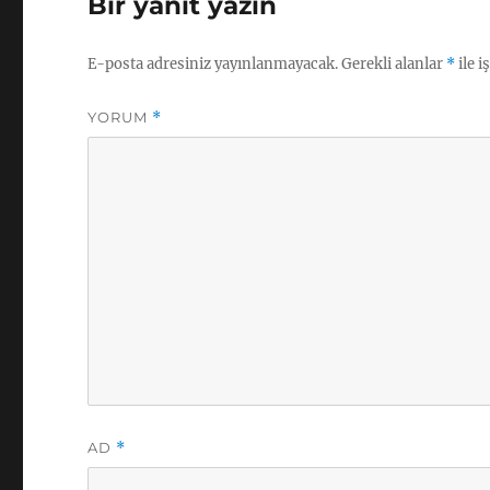
Bir yanıt yazın
E-posta adresiniz yayınlanmayacak.
Gerekli alanlar
*
ile i
YORUM
*
AD
*