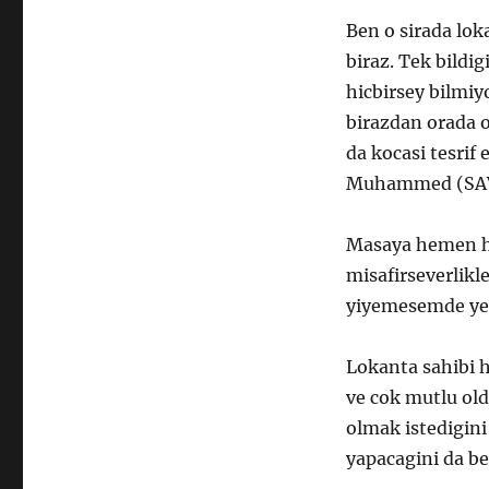
Ben o sirada lo
biraz. Tek bildig
hicbirsey bilmiy
birazdan orada o
da kocasi tesrif 
Muhammed (SAV) 
Masaya hemen h
misafirseverlikl
yiyemesemde yeme
Lokanta sahibi h
ve cok mutlu old
olmak istedigini
yapacagini da bel