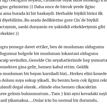
ilgi cektigimi soyledi, Cinlilerde biyik fazla olmadigi ici
lginc gelmistim:)) Daha once de bircok yerde ilginc
 ama burada ki bir baskaydi. Herhalde biyikli birini ilk
 diyebilirim..Bu arada dediklerine gore Cin`de biyikli
actaymis, sanki dunyanin en yakisikli erkekleriymis gibi
erkekler:))
gru yemege davet ettiler, ben de musluman oldugumu
ndugumuz bolgede bir musluman lokantasi oldugunu
 acaip sevindim..Genelde Cin seyahatlerimde hep yumurt
 yemekten gina gelir, hemen kabul ettim. Geldik
a musluman bir bayan karsiladi bizi…Herkes elini kosede
 dolusu suya sokup yikadi.. Bu benim hem cok ilgimi cek
landi dogal olarak…elimde olsa hemen cikacaktim
kere gelmis bulunmustum…Tam 7 kisi ayni kovadaki suyl
 nasil yikamaksa…..Onlar icin bu normal bir durumdu..