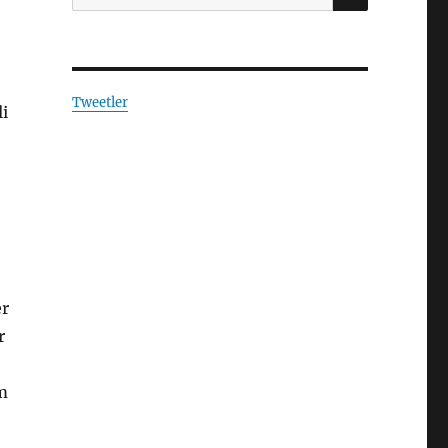
Tweetler
i
er
r
m