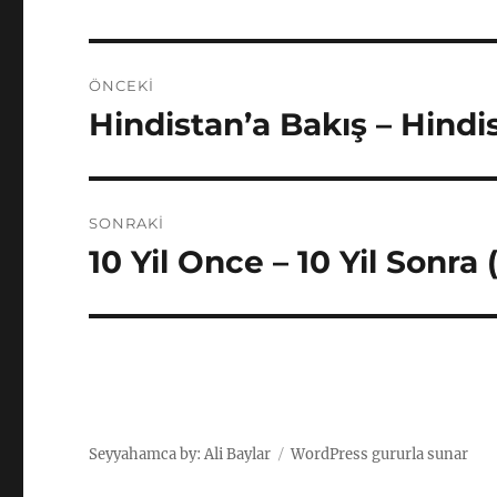
Yazı
ÖNCEKI
gezinmesi
Hindistan’a Bakış – Hindi
Önceki
yazı:
SONRAKI
10 Yil Once – 10 Yil Sonra 
Sonraki
yazı:
Seyyahamca by: Ali Baylar
WordPress gururla sunar