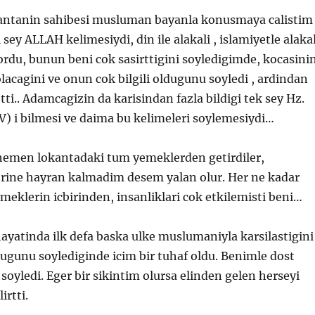
kantanin sahibesi musluman bayanla konusmaya calistim
i sey ALLAH kelimesiydi, din ile alakali , islamiyetle alakal
ordu, bunun beni cok sasirttigini soyledigimde, kocasini
lacagini ve onun cok bilgili oldugunu soyledi , ardindan
etti.. Adamcagizin da karisindan fazla bildigi tek sey Hz.
i bilmesi ve daima bu kelimeleri soylemesiydi…
emen lokantadaki tum yemeklerden getirdiler,
erine hayran kalmadim desem yalan olur. Her ne kadar
klerin icbirinden, insanliklari cok etkilemisti beni…
ayatinda ilk defa baska ulke muslumaniyla karsilastigini
ugunu soylediginde icim bir tuhaf oldu. Benimle dost
 soyledi. Eger bir sikintim olursa elinden gelen herseyi
irtti.