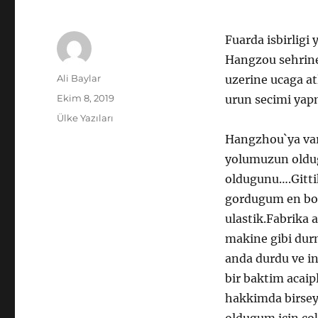
Fuarda isbirligi 
Hangzou sehrine 
Yazar
Ali Baylar
uzerine ucaga a
Yayın
Ekim 8, 2019
urun secimi yap
tarihi
Kategoriler
Ülke Yazıları
Hangzhou`ya vard
yolumuzun oldug
oldugunu….Gitti
gordugum en boz
ulastik.Fabrika 
makine gibi durm
anda durdu ve in
bir baktim acaip
hakkimda birseyl