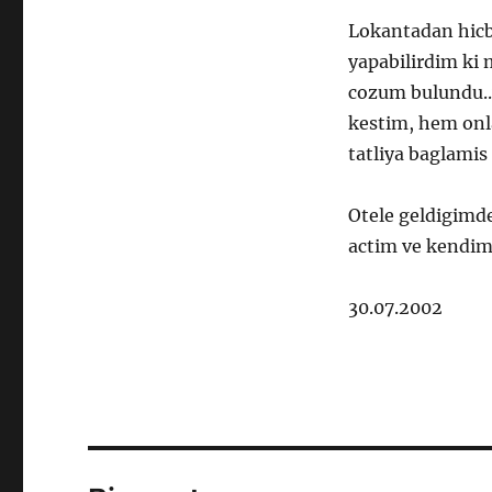
Lokantadan hicb
yapabilirdim ki
cozum bulundu..
kestim, hem onl
tatliya baglamis
Otele geldigimd
actim ve kendime
30.07.2002