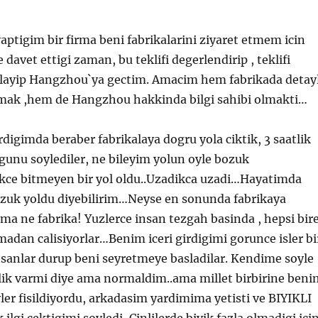
yaptigim bir firma beni fabrikalarini ziyaret etmem icin
davet ettigi zaman, bu teklifi degerlendirip , teklifi
tlayip Hangzhou`ya gectim. Amacim hem fabrikada detayl
mak ,hem de Hangzhou hakkinda bilgi sahibi olmakti…
igimda beraber fabrikalaya dogru yola ciktik, 3 saatlik
unu soylediler, ne bileyim yolun oyle bozuk
kce bitmeyen bir yol oldu..Uzadikca uzadi…Hayatimda
uk yoldu diyebilirim…Neyse en sonunda fabrikaya
ama ne fabrika! Yuzlerce insan tezgah basinda , hepsi bir
adan calisiyorlar…Benim iceri girdigimi gorunce isler bi
sanlar durup beni seyretmeye basladilar. Kendime soyle
lik varmi diye ama normaldim..ama millet birbirine beni
er fisildiyordu, arkadasim yardimima yetisti ve BIYIKLI