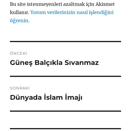
Bu site istenmeyenleri azaltmak için Akismet
kullanır.
Yorum verilerinizin nasıl işlendiğini
öğrenin.
Yazı
ÖNCEKI
gezinmesi
Güneş Balçıkla Sıvanmaz
Önceki
yazı:
SONRAKI
Dünyada İslam İmajı
Sonraki
yazı: