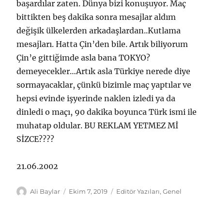
başardılar zaten. Dünya bizi konuşuyor. Maç
bittikten beş dakika sonra mesajlar aldım
değişik ülkelerden arkadaşlardan..Kutlama
mesajları. Hatta Çin’den bile. Artık biliyorum
Çin’e gittiğimde asla bana TOKYO?
demeyecekler…Artık asla Türkiye nerede diye
sormayacaklar, çünkü bizimle maç yaptılar ve
hepsi evinde işyerinde naklen izledi ya da
dinledi o maçı, 90 dakika boyunca Türk ismi ile
muhatap oldular. BU REKLAM YETMEZ Mİ
SİZCE????
21.06.2002
Yazar
Yayın
Kategoriler
Ali Baylar
Ekim 7, 2019
Editör Yazıları
,
Genel
tarihi