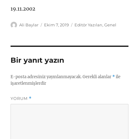
19.11.2002
Yazar
Yayın
Kategoriler
Ali Baylar
Ekim 7, 2019
Editör Yazıları
,
Genel
tarihi
Bir yanıt yazın
E-posta adresiniz yayınlanmayacak.
Gerekli alanlar
*
ile
işaretlenmişlerdir
YORUM
*