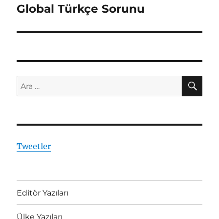
Global Türkçe Sorunu
Sonraki
yazı:
AR
Ara:
Tweetler
Editör Yazıları
Ülke Yazıları