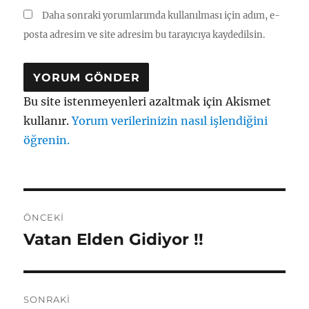
Daha sonraki yorumlarımda kullanılması için adım, e-
posta adresim ve site adresim bu tarayıcıya kaydedilsin.
Bu site istenmeyenleri azaltmak için Akismet
kullanır.
Yorum verilerinizin nasıl işlendiğini
öğrenin.
Yazı
ÖNCEKI
gezinmesi
Vatan Elden Gidiyor !!
Önceki
yazı:
SONRAKI