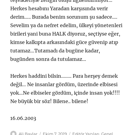
teşvikleriyle zengin oluşu ilgilendirmiyor…
Herkes hesabını Yaradan karşısında verir
derim….. Burada benim sorunum şu sadece….
Sevelim ya da nefret edelim, ülkeyi yönetenleri
birileri yani buna HALK diyoruz, seçtiyse eğer,
kimse kalkıpta arkasındaki güce güvenip atıp
tutamaz…Tutamadı da bugüne kadar,
bugünden sonra da tutulamaz…
Herkes haddini bilsin…….. Para herşey demek
değil… Ne insanlar gördüm, üzerinde elbisesi
yok…Ne elbiseler gördüm, içinde insan yok!!!!
Ne büyük bir söz! Bilene.. bilene!
16.06.2003
Yazar
Yayın
Kategoriler
Ali Baylar
Ekim 7, 2019
Editör Yazıları
,
Genel