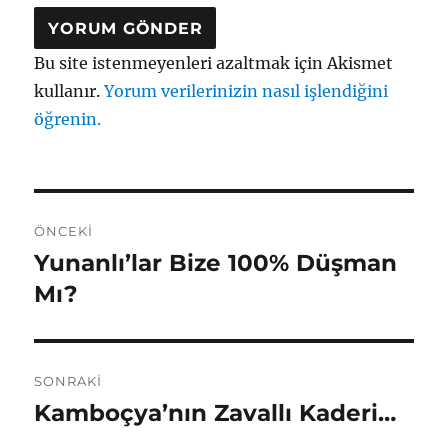
Bu site istenmeyenleri azaltmak için Akismet
kullanır.
Yorum verilerinizin nasıl işlendiğini
öğrenin.
Yazı
ÖNCEKI
gezinmesi
Yunanlı’lar Bize 100% Düşman
Önceki
yazı:
Mı?
SONRAKI
Kamboçya’nın Zavallı Kaderi…
Sonraki
yazı: