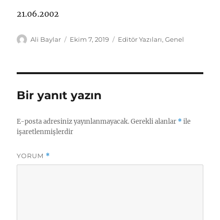
21.06.2002
Yazar
Yayın
Kategoriler
Ali Baylar
Ekim 7, 2019
Editör Yazıları
,
Genel
tarihi
Bir yanıt yazın
E-posta adresiniz yayınlanmayacak.
Gerekli alanlar
*
ile
işaretlenmişlerdir
YORUM
*