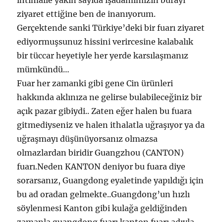
ihtimalle yakın sayıda işadamımızın burayı
ziyaret ettiğine ben de inanıyorum.
Gerçektende sanki Türkiye’deki bir fuarı ziyaret
ediyormuşsunuz hissini verircesine kalabalık
bir tüccar heyetiyle her yerde karsılaşmanız
mümkündü…
Fuar her zamanki gibi gene Cin ürünleri
hakkında aklınıza ne gelirse bulabileceğiniz bir
açık pazar gibiydi.. Zaten eğer halen bu fuara
gitmediyseniz ve halen ithalatla uğraşıyor ya da
uğraşmayı düşünüyorsanız olmazsa
olmazlardan biridir Guangzhou (CANTON)
fuarı.Neden KANTON deniyor bu fuara diye
sorarsanız, Guangdong eyaletinde yapıldığı için
bu ad oradan gelmekte..Guangdong’un hızlı
söylenmesi Kanton gibi kulağa geldiğinden