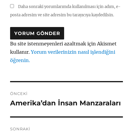
Daha sonraki yorumlarımda kullanılması için adım, e-
posta adresim ve site adresim bu tarayıcıya kaydedilsin.
Bu site istenmeyenleri azaltmak için Akismet
kullanır.
Yorum verilerinizin nasıl işlendiğini
öğrenin.
Yazı
ÖNCEKI
gezinmesi
Amerika’dan İnsan Manzaraları
Önceki
yazı:
SONRAKI