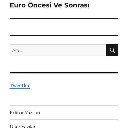
Euro Öncesi Ve Sonrası
Sonraki
yazı:
AR
Ara:
Tweetler
Editör Yazıları
Ülke Yazıları