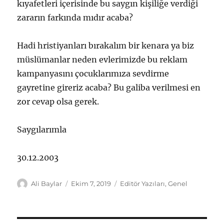
kıyafetleri içerisinde bu saygın kişiliğe verdiği
zararın farkında mıdır acaba?
Hadi hristiyanları bırakalım bir kenara ya biz
müslümanlar neden evlerimizde bu reklam
kampanyasını çocuklarımıza sevdirme
gayretine gireriz acaba? Bu galiba verilmesi en
zor cevap olsa gerek.
Saygılarımla
30.12.2003
Yazar
Yayın
Kategoriler
Ali Baylar
Ekim 7, 2019
Editör Yazıları
,
Genel
tarihi