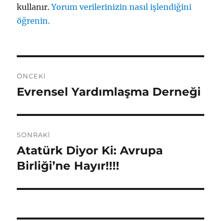
kullanır.
Yorum verilerinizin nasıl işlendiğini
öğrenin.
Yazı
ÖNCEKI
gezinmesi
Evrensel Yardımlaşma Derneği
Önceki
yazı:
SONRAKI
Atatürk Diyor Ki: Avrupa
Sonraki
yazı:
Birliği’ne Hayır!!!!