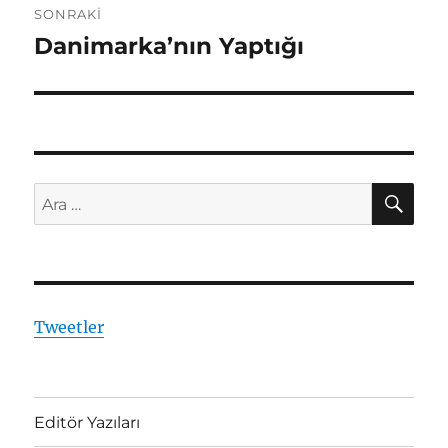
SONRAKI
Danimarka’nın Yaptığı
Sonraki
yazı:
AR
Ara:
Tweetler
Editör Yazıları