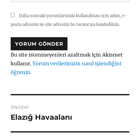
Daha sonraki yorumlarımda kullanılması için adım, e-
posta adresim ve site adresim bu tarayıcıya kaydedilsin.
Bu site istenmeyenleri azaltmak için Akismet
kullanır.
Yorum verilerinizin nasıl işlendiğini
öğrenin.
Yazı
ÖNCEKI
gezinmesi
Elazığ Havaalanı
Önceki
yazı: