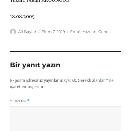
Yazan: Melih AKGÜNGÖR
18.08.2005
Yazar
Yayın
Kategoriler
Ali Baylar
Ekim 7, 2019
Editör Yazıları
,
Genel
tarihi
Bir yanıt yazın
E-posta adresiniz yayınlanmayacak.
Gerekli alanlar
*
ile
işaretlenmişlerdir
YORUM
*