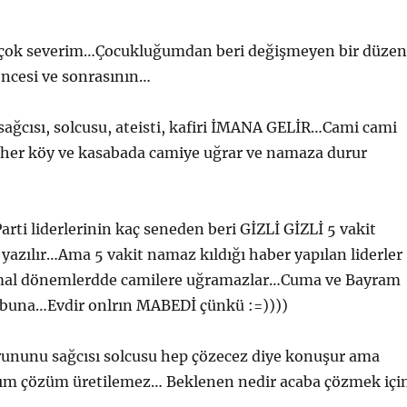
 çok severim…Çocukluğumdan beri değişmeyen bir düzen
öncesi ve sonrasının…
sağcısı, solcusu, ateisti, kafiri İMANA GELİR…Cami cami
i her köy ve kasabada camiye uğrar ve namaza durur
arti liderlerinin kaç seneden beri GİZLİ GİZLİ 5 vakit
 yazılır…Ama 5 vakit namaz kıldığı haber yapılan liderler
rmal dönemlerdde camilere uğramazlar…Cuma ve Bayram
 buna…Evdir onlrın MABEDİ çünkü :=))))
rununu sağcısı solcusu hep çözecez diye konuşur ama
adım çözüm üretilemez… Beklenen nedir acaba çözmek içi