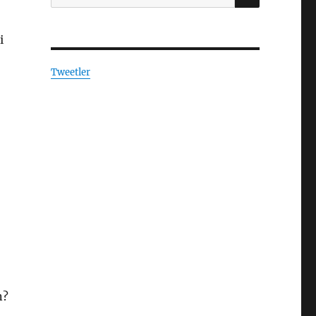
i
Tweetler
n?