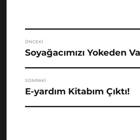
Yazı
ÖNCEKI
gezinmesi
Soyağacımızı Yokeden Vat
Önceki
yazı:
SONRAKI
E-yardım Kitabım Çıktı!
Sonraki
yazı: