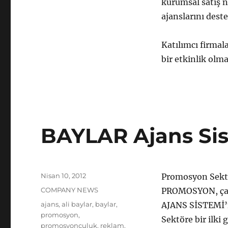
kurumsal satış 
ajanslarını des
Katılımcı firmala
bir etkinlik olma
BAYLAR Ajans Si
Yayın
Nisan 10, 2012
Promosyon Sektö
tarihi
Kategoriler
COMPANY NEWS
PROMOSYON, çalış
Etiketler
ajans
,
ali baylar
,
baylar
,
AJANS SİSTEMİ’n
promosyon
,
Sektöre bir ilki
promosyonculuk
,
reklam
,