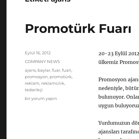
Promotürk Fuarı
Yayın
Eylül 16, 2012
20-23 Eylül 2012
tarihi
Kategoriler
COMPANY NEWS
ülkemiz Promosyo
Etiketler
ajans
,
baylar
,
fuar
,
fuari
,
promosyon
,
promotürk
,
Promosyon ajansl
reklam
,
reklamcılık
,
nedeniyle, bütün
tedarikçi
bulunuyor. Onla
Promotürk
bir yorum yapın
Fuarı
uygun buluyoruz
için
Yurdumuzun dört
ajansları tarafı