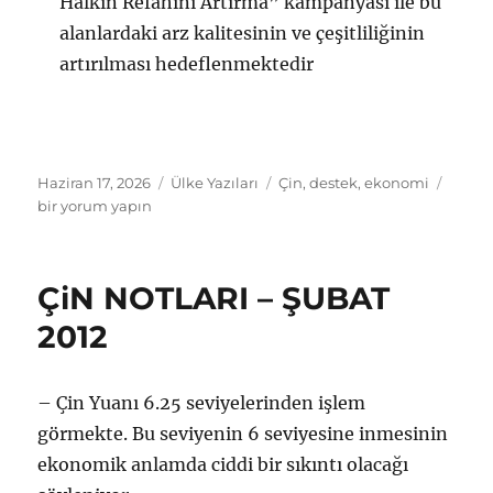
Halkın Refahını Artırma” kampanyası ile bu
alanlardaki arz kalitesinin ve çeşitliliğinin
artırılması hedeflenmektedir
Yayın
Kategoriler
Etiketler
Çin
Haziran 17, 2026
Ülke Yazıları
Çin
,
destek
,
ekonomi
tarihi
Hükü
bir yorum yapın
ekono
canla
için
ÇiN NOTLARI – ŞUBAT
attığı
adıml
2012
için
– Çin Yuanı 6.25 seviyelerinden işlem
görmekte. Bu seviyenin 6 seviyesine inmesinin
ekonomik anlamda ciddi bir sıkıntı olacağı