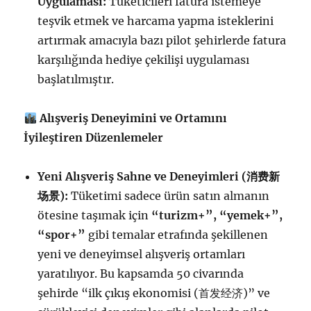
Uygulaması:
Tüketicileri fatura istemeye
teşvik etmek ve harcama yapma isteklerini
artırmak amacıyla bazı pilot şehirlerde fatura
karşılığında hediye çekilişi uygulaması
başlatılmıştır.
Alışveriş Deneyimini ve Ortamını
İyileştiren Düzenlemeler
Yeni Alışveriş Sahne ve Deneyimleri (
消
费
新
场
景
):
Tüketimi sadece ürün satın almanın
ötesine taşımak için
“turizm+”, “yemek+”,
“spor+”
gibi temalar etrafında şekillenen
yeni ve deneyimsel alışveriş ortamları
yaratılıyor. Bu kapsamda 50 civarında
şehirde “ilk çıkış ekonomisi (首发经济)” ve