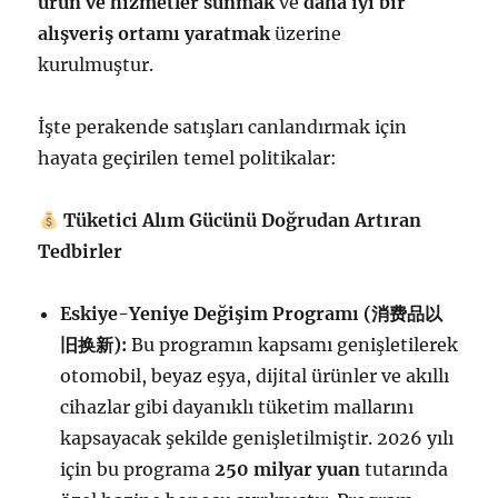
ürün ve hizmetler sunmak
ve
daha iyi bir
alışveriş ortamı yaratmak
üzerine
kurulmuştur.
İşte perakende satışları canlandırmak için
hayata geçirilen temel politikalar:
Tüketici Alım Gücünü Doğrudan Artıran
Tedbirler
Eskiye-Yeniye Değişim Programı (
消
费
品以
旧
换
新
):
Bu programın kapsamı genişletilerek
otomobil, beyaz eşya, dijital ürünler ve akıllı
cihazlar gibi dayanıklı tüketim mallarını
kapsayacak şekilde genişletilmiştir. 2026 yılı
için bu programa
250 milyar yuan
tutarında