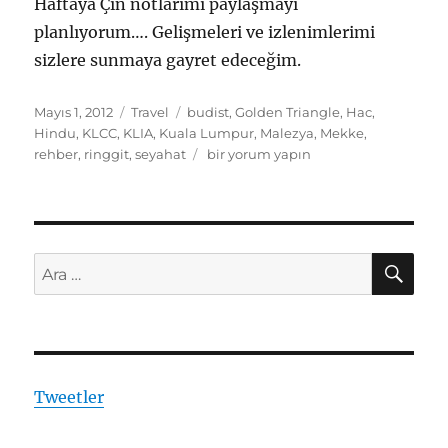
Haftaya Çin notlarımı paylaşmayı
planlıyorum…. Gelişmeleri ve izlenimlerimi
sizlere sunmaya gayret edeceğim.
Yayın
Kategoriler
Etiketler
Mayıs 1, 2012
Travel
budist
,
Golden Triangle
,
Hac
,
tarihi
Hindu
,
KLCC
,
KLIA
,
Kuala Lumpur
,
Malezya
,
Mekke
,
Malezya
rehber
,
ringgit
,
seyahat
bir yorum yapın
Notları
için
AR
Ara:
Tweetler