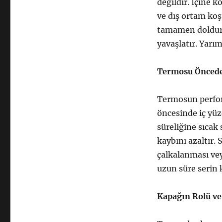
değildir. İçine 
ve dış ortam koş
tamamen doldurul
yavaşlatır. Yarım
Termosu Öncede
Termosun perform
öncesinde iç yüz
süreliğine sıcak 
kaybını azaltır.
çalkalanması vey
uzun süre serin 
Kapağın Rolü ve