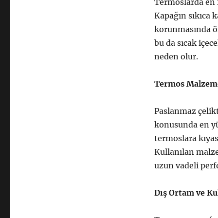
Termoslarda en f
Kapağın sıkıca k
korunmasında öne
bu da sıcak içec
neden olur.
Termos Malzemes
Paslanmaz çelikt
konusunda en yü
termoslara kıyas
Kullanılan malz
uzun vadeli perf
Dış Ortam ve Kul