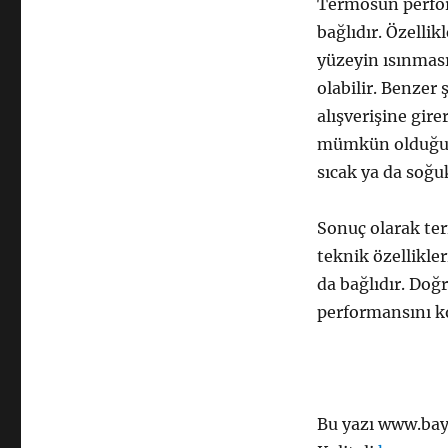
Termosun perfor
bağlıdır. Özelli
yüzeyin ısınması
olabilir. Benzer
alışverişine gir
mümkün olduğunc
sıcak ya da soğu
Sonuç olarak te
teknik özellikler
da bağlıdır. Doğ
performansını ko
Bu yazı www.bayl