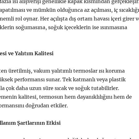
azla ısı alışverişi genellikle kapak kısmından gerçekleşir
apatılması ve mümkün olduğunca az açılması, iç sıcaklığ
mli rol oynar. Her açılışta dış ortam havası içeri girer v
eklerin soğumasına, soğuk içeceklerin ise ısınmasına
i ve Yalıtım Kalitesi
en üretilmiş, vakum yalıtımlı termoslar ısı koruma
ksek performansı sunar. Tek katmanlı veya plastik
la çok daha uzun süre sıcak ve soğuk tutabilirler.
emenin kalitesi, termosun hem dayanıklılığını hem de
ormansını doğrudan etkiler.
lanım Şartlarının Etkisi