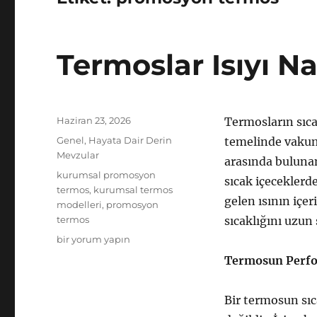
Termoslar Isıyı Na
Yayın
Haziran 23, 2026
Termosların sıca
tarihi
Kategoriler
Genel
,
Hayata Dair Derin
temelinde vakum y
Mevzular
arasında bulunan
Etiketler
kurumsal promosyon
sıcak içeceklerde
termos
,
kurumsal termos
gelen ısının içer
modelleri
,
promosyon
termos
sıcaklığını uzun
Termoslar
bir yorum yapın
Isıyı
Termosun Perfor
Nasıl
Korur?
için
Bir termosun sıc