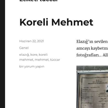
Koreli Mehmet
Yayın
Haziran 22, 2021
Elazığ’ın sevil
tarihi
Kategoriler
Genel
amcayı kaybetme
Etiketler
elazığ
,
kore
,
koreli
fotoğrafları… Al
mehmet
,
mehmet
,
tüccar
Koreli
bir yorum yapın
Mehmet
için