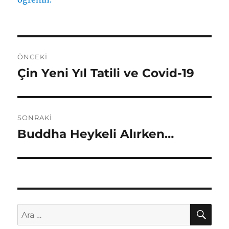
Yazı
ÖNCEKI
gezinmesi
Çin Yeni Yıl Tatili ve Covid-19
Önceki
yazı:
SONRAKI
Buddha Heykeli Alırken…
Sonraki
yazı:
AR
Ara: