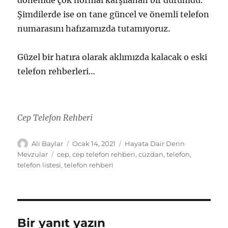
dönemde çok normal karşılanan bir durumdu.
Şimdilerde ise on tane güncel ve önemli telefon
numarasını hafızamızda tutamıyoruz.
Güzel bir hatıra olarak aklımızda kalacak o eski
telefon rehberleri…
Cep Telefon Rehberi
Yazar
Yayın
Kategoriler
Ali Baylar
Ocak 14, 2021
Hayata Dair Derin
tarihi
Etiketler
Mevzular
cep
,
cep telefon rehberi
,
cüzdan
,
telefon
,
telefon listesi
,
telefon rehberi
Bir yanıt yazın