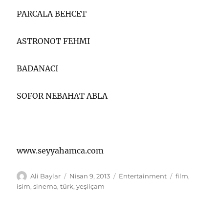
PARCALA BEHCET
ASTRONOT FEHMI
BADANACI
SOFOR NEBAHAT ABLA
www.seyyahamca.com
Yazar
Yayın
Kategoriler
Etiketler
Ali Baylar
Nisan 9, 2013
Entertainment
film
,
tarihi
isim
,
sinema
,
türk
,
yeşilçam