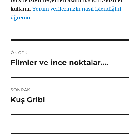
Bu site istenmeyenleri azaltmak için Akismet
kullanır.
Yorum verilerinizin nasıl işlendiğini
öğrenin.
Yazı
ÖNCEKI
gezinmesi
Filmler ve ince noktalar….
Önceki
yazı:
SONRAKI
Kuş Gribi
Sonraki
yazı: