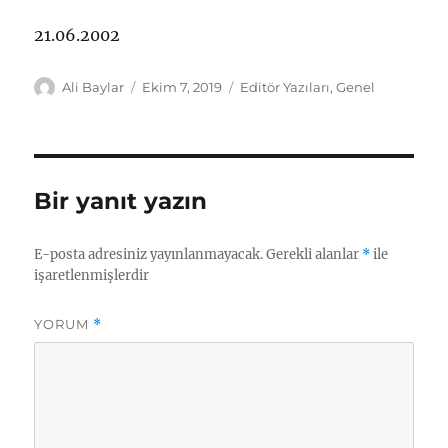
21.06.2002
Yazar
Yayın
Kategoriler
Ali Baylar
Ekim 7, 2019
Editör Yazıları
,
Genel
tarihi
Bir yanıt yazın
E-posta adresiniz yayınlanmayacak.
Gerekli alanlar
*
ile
işaretlenmişlerdir
YORUM
*