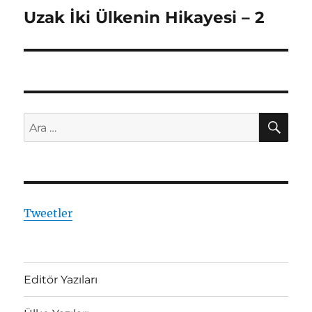
Uzak İki Ülkenin Hikayesi – 2
Sonraki
yazı:
AR
Ara:
Tweetler
Editör Yazıları