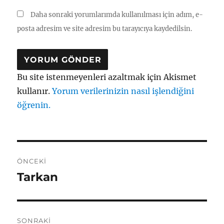
Daha sonraki yorumlarımda kullanılması için adım, e-
posta adresim ve site adresim bu tarayıcıya kaydedilsin.
Bu site istenmeyenleri azaltmak için Akismet
kullanır.
Yorum verilerinizin nasıl işlendiğini
öğrenin.
Yazı
ÖNCEKI
gezinmesi
Tarkan
Önceki
yazı:
SONRAKI