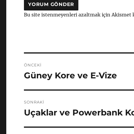
Bu site istenmeyenleri azaltmak için Akismet 
Yazı
ÖNCEKI
gezinmesi
Güney Kore ve E-Vize
Önceki
yazı:
SONRAKI
Uçaklar ve Powerbank K
Sonraki
yazı: