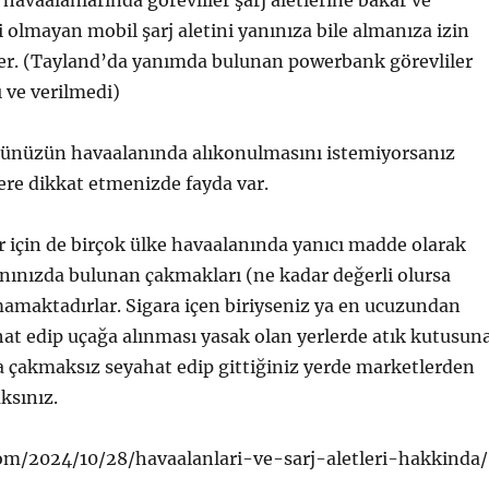
 havaalanlarında görevliler şarj aletlerine bakar ve
i olmayan mobil şarj aletini yanınıza bile almanıza izin
r. (Tayland’da yanımda bulunan powerbank görevliler
ı ve verilmedi)
nüzün havaalanında alıkonulmasını istemiyorsanız
lere dikkat etmenizde fayda var.
 için de birçok ülke havaalanında yanıcı madde olarak
yanınızda bulunan çakmakları (ne kadar değerli olursa
amaktadırlar. Sigara içen biriyseniz ya en ucuzundan
at edip uçağa alınması yasak olan yerlerde atık kutusun
a çakmaksız seyahat edip gittiğiniz yerde marketlerden
ksınız.
com/2024/10/28/havaalanlari-ve-sarj-aletleri-hakkinda/