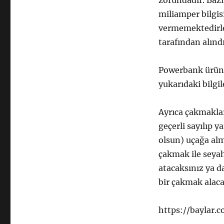
zorundadır. Bazı
miliamper bilgis
vermemektedirle
tarafından alınd
Powerbank ürünü
yukarıdaki bilgi
Ayrıca çakmaklar
geçerli sayılıp 
olsun) uçağa alm
çakmak ile seyah
atacaksınız ya d
bir çakmak alaca
https://baylar.