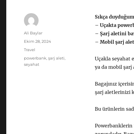
Sıkça duyduğumu
– Uçakta power
Yazar
Ali Baylar
– Şarj aletini b
Yayın
Ekim 28, 2024
– Mobil şarj ale
tarihi
Kategoriler
Travel
Etiketler
powerbank
,
şarj aleti
,
Uçakla seyahat e
seyahat
ya da mobil şarj
Bagajınız içerisi
şarj aletleriniz
Bu ürünlerin sad
Powerbanklerin 