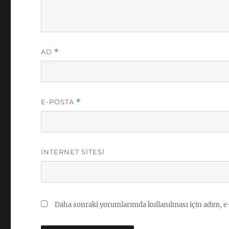
AD
*
E-POSTA
*
İNTERNET SITESI
Daha sonraki yorumlarımda kullanılması için adım, e-