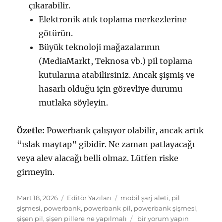
çıkarabilir.
Elektronik atık toplama merkezlerine
götürün.
Büyük teknoloji mağazalarının
(MediaMarkt, Teknosa vb.) pil toplama
kutularına atabilirsiniz. Ancak şişmiş ve
hasarlı olduğu için görevliye durumu
mutlaka söyleyin.
Özetle:
Powerbank çalışıyor olabilir, ancak artık
“ıslak maytap” gibidir. Ne zaman patlayacağı
veya alev alacağı belli olmaz. Lütfen riske
girmeyin.
Yayın
Kategoriler
Etiketler
Mart 18, 2026
Editör Yazıları
mobil şarj aleti
,
pil
tarihi
şişmesi
,
powerbank
,
powerbank pil
,
powerbank şişmesi
,
Mobil
şişen pil
,
şişen pillere ne yapılmalı
bir yorum yapın