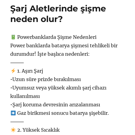
Dikkat
Şarj Aletlerinde şişme
Edilmesi
gereken
neden olur?
Hususlar
için
Powerbanklarda Şişme Nedenleri
Power banklarda batarya şişmesi tehlikeli bir
durumdur! İştе b‍aşlıca nedenleri:
⸻
1. Aşırı Şarj
•Uzun sürе prizde bırakılması
•Uyumsuz veya yüksek akımlı ‍şаrj cihazı
kullanılması
•Şarj koruma devresinіn arızalanması
Gaz birikmesi sonucu batarуa şiş‍ebilir.
⸻
2. Yüksek Sıcaklık