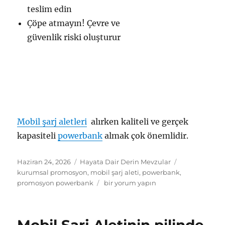
teslim edin
Çöpe atmayın! Çevre ve
güvenlik riski oluşturur
Mobil şarj aletleri
alırken kaliteli ve gerçek
kapasiteli
powerbank
almak çok önemlidir.
Yayın
Kategoriler
Etiketler
Haziran 24, 2026
Hayata Dair Derin Mevzular
tarihi
kurumsal promosyon
,
mobil şarj aleti
,
powerbank
,
Power
promosyon powerbank
bir yorum yapın
Bank
Şişmesi
(Swelling)
Neden