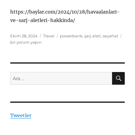
https://baylar.com/2024/10/28/havaalanlari-
ve-sarj-aletleri-hakkinda/
Yayın
Kategoriler
Etiketler
Havaa
Ekim 28, 2024
Travel
powerbank
,
şarj aleti
,
seyahat
tarihi
ve
bir yorum yapın
Şarj
aletle
Hakk
için
AR
Ara:
Tweetler