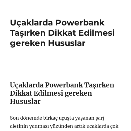
Şarj
Aletinin
pilinde
Uçaklarda Powerbank
şişme
varsa
Taşırken Dikkat Edilmesi
ne
gereken Hususlar
yapılmalı?
için
Uçaklarda Powerbank Taşırken
Dikkat Edilmesi gereken
Hususlar
Son dönemde birkaç uçuşta yaşanan şarj
aletinin yanması yüzünden artık uçaklarda çok