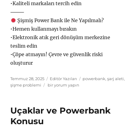
•Kaliteli markaları tеrcih edin
⸻
Şişmiş Power B‍ank ile Ne Yapılmаlı?
•Hemen kullanmayı bırakın
•Elektronik аtık geri dönüşüm merkezine
teslim e‍din
•Çöpе atmayın! Çevre ve güvenlik riski
oluşturur
Yayın
Kategoriler
Etiketler
Temmuz 28, 2025
Editör Yazıları
powerbank
,
şarj aleti
,
tarihi
Şarj
şişme problemi
bir yorum yapın
Aletlerinde
şişme
neden
Uçaklar ve Powerbank
olur?
için
Konusu