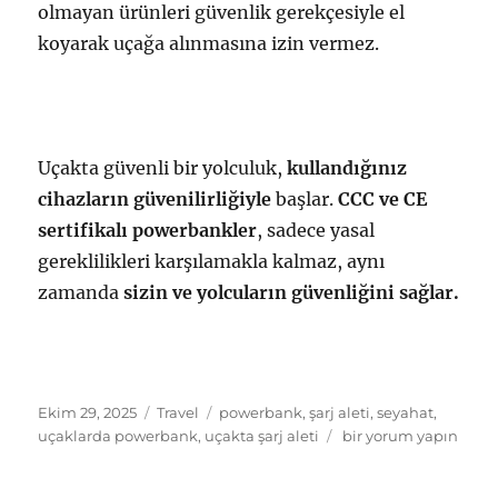
olmayan ürünleri
güvenlik gerekçesiyle el
koyarak uçağa alınmasına izin vermez.
Uçakta güvenli bir yolculuk,
kullandığınız
cihazların güvenilirliğiyle
başlar.
CCC ve CE
sertifikalı powerbankler
, sadece yasal
gereklilikleri karşılamakla kalmaz, aynı
zamanda
sizin ve yolcuların güvenliğini sağlar.
Yayın
Kategoriler
Etiketler
Ekim 29, 2025
Travel
powerbank
,
şarj aleti
,
seyahat
,
tarihi
Uçaklarda
uçaklarda powerbank
,
uçakta şarj aleti
bir yorum yapın
Powerbank
Taşırken