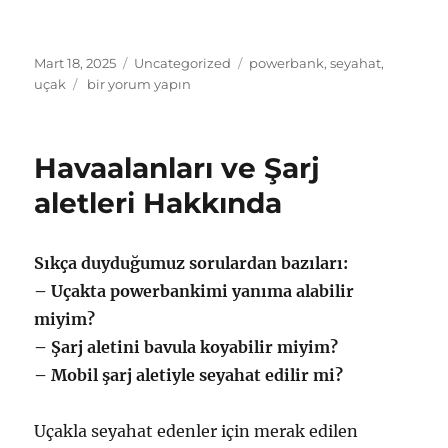
Yayın
Kategoriler
Etiketler
Mart 18, 2025
Uncategorized
powerbank
,
seyahat
,
tarihi
Uçaklar
uçak
bir yorum yapın
ve
Powerbank
Konusu
Havaalanları ve Şarj
için
aletleri Hakkında
Sıkça duyduğumuz sorulardan bazıları:
– Uçakta powerbankimi yanıma alabilir
miyim?
– Şarj aletini bavula koyabilir miyim?
– Mobil şarj aletiyle seyahat edilir mi?
Uçakla seyahat edenler için merak edilen