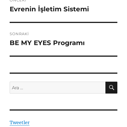
ÖNCEKI
gezinmesi
Evrenin İşletim Sistemi
Önceki
yazı:
SONRAKI
BE MY EYES Programı
Sonraki
yazı:
AR
Ara:
Tweetler