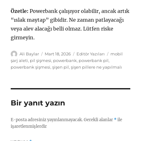
Özetle:
Powerbank çalışıyor olabilir, ancak artık
“ıslak maytap” gibidir. Ne zaman patlayacağı
veya alev alacağı belli olmaz. Lütfen riske
girmeyin.
Yazar
Yayın
Kategoriler
Etiketler
Ali Baylar
Mart 18, 2026
Editör Yazıları
mobil
tarihi
şarj aleti
,
pil şişmesi
,
powerbank
,
powerbank pil
,
powerbank şişmesi
,
şişen pil
,
şişen pillere ne yapılmalı
Bir yanıt yazın
E-posta adresiniz yayınlanmayacak.
Gerekli alanlar
*
ile
işaretlenmişlerdir