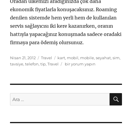
Oradan ülkemizi aradığınızda çok daha
ekonomik fiyatlarla konuşacaksınız. Roaming
denilen sistemde hem yerli hem de kullanılan
servis sağlayıcısı iki kere kazanırken, oranın
hattıyla yapacağınız konuşmada sadece oradaki
firmaya para ödemiş olursunuz.
Yayın
Kategoriler
Etiketler
Nisan 21, 2012
Travel
kart
,
mobil
,
mobile
,
seyahat
,
sim
,
tarihi
Seyahat
tavsiye
,
telefon
,
tip
,
Travel
bir yorum yapın
Tavsiyesi
için
AR
Ara: