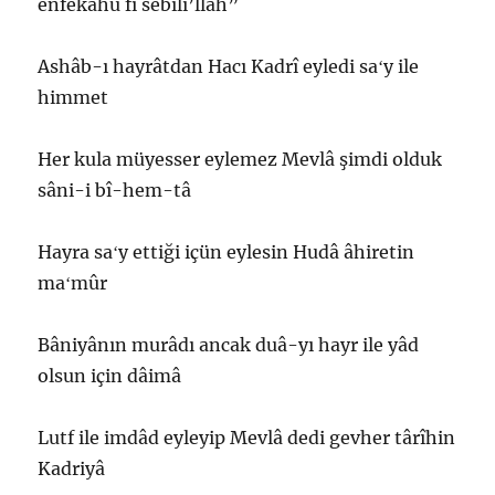
enfekahu fî sebîli’llâh”
Ashâb-ı hayrâtdan Hacı Kadrî eyledi saʻy ile
himmet
Her kula müyesser eylemez Mevlâ şimdi olduk
sâni-i bî-hem-tâ
Hayra saʻy ettiği içün eylesin Hudâ âhiretin
maʻmûr
Bâniyânın murâdı ancak duâ-yı hayr ile yâd
olsun için dâimâ
Lutf ile imdâd eyleyip Mevlâ dedi gevher târîhin
Kadriyâ