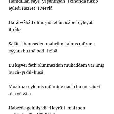
Hamdillah sâye-yi şehinşâh-ı cihânda nasîb
eyledi Hazret-i Mevlâ
Harâb-âbâd olmuş idi el’ân isâbet eyleyüb
ihrâka
Salât-i hamseden mahrûm kalmış mürûr-ı
eyyâm bu mâʻbed-i zîbâ
Bu kişver feth olunmazdan mukaddem var imiş
bu câ-yı dil-küşâ
Muahhar eylemiş müʻmine nasîb bu mescid-i
aʻlâ vü vâlâ
Haberde gelmiş idi “Hayrü’l-mal men