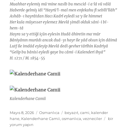
Muahhar eylemiş müʻmine nasîb bu mescid-i aʻlâ vü vâlâ
Haberde gelmiş idi “Hayrü’l-mal men enfekahu fî sebîli’llâh”
Ashâb-ı hayrâtdan Hacı Kadrî eyledi saʻy ile himmet
Her kula müyesser eylemez Mevlâ şimdi olduk sâni-i bî-
hem-tâ
Hayra saʻy ettiği içün eylesin Hudâ âhiretin maʻmûr
Bâniyânın murâdı ancak duâ-yı hayr ile yâd olsun için dâimâ
Lutf ile imdâd eyleyip Mevlâ dedi gevher târîhin Kadriyâ
“Gelip bu bânisi eyledi gaye bu câmi-i Kalenderi ihyâ”
H. 1271 / M. 1854-55
Kalenderhane Camii
Yayın
Kategoriler
Etiketler
Mayıs 8, 2026
Osmanlıca
beyazıt
,
cami
,
kalender
tarihi
Kalenderh
hane
,
Kalenderhane Camii
,
osmanlıca
,
vezneciler
bir
Camii
yorum yapın