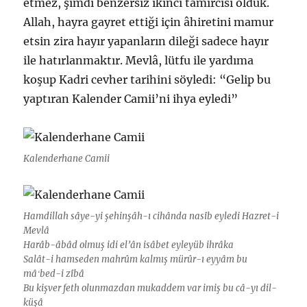
etmez, şimdi benzersiz ikinci tamircisi olduk.
Allah, hayra gayret ettiği için âhiretini mamur
etsin zira hayır yapanların dileği sadece hayır
ile hatırlanmaktır. Mevlâ, lütfu ile yardıma
koşup Kadri cevher tarihini söyledi: “Gelip bu
yaptıran Kalender Camii’ni ihya eyledi”
Kalenderhane Camii
Hamdillah sâye-yi şehinşâh-ı cihânda nasîb eyledi Hazret-i
Mevlâ
Harâb-âbâd olmuş idi el’ân isâbet eyleyüb ihrâka
Salât-i hamseden mahrûm kalmış mürûr-ı eyyâm bu
mâʻbed-i zîbâ
Bu kişver feth olunmazdan mukaddem var imiş bu câ-yı dil-
küşâ