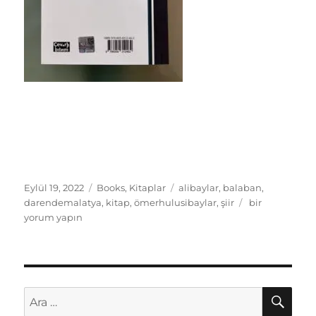
Yayın
Kategoriler
Etiketler
Eylül 19, 2022
Books
,
Kitaplar
alibaylar
,
balaban
,
tarihi
Yeni
darendemalatya
,
kitap
,
ömerhulusibaylar
,
şiir
bir
Kitabım
yorum yapın
çıktı!
için
AR
Ara: