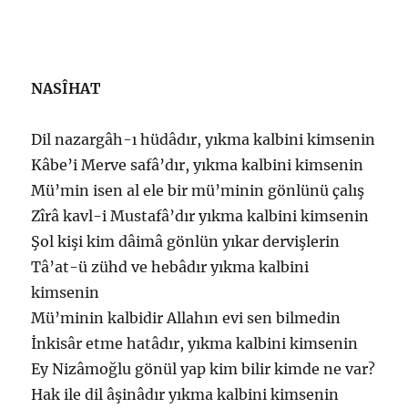
NASÎHAT
Dil nazargâh-ı hüdâdır, yıkma kalbini kimsenin
Kâbe’i Merve safâ’dır, yıkma kalbini kimsenin
Mü’min isen al ele bir mü’minin gönlünü çalış
Zîrâ kavl-i Mustafâ’dır yıkma kalbini kimsenin
Şol kişi kim dâimâ gönlün yıkar dervişlerin
Tâ’at-ü zühd ve hebâdır yıkma kalbini
kimsenin
Mü’minin kalbidir Allahın evi sen bilmedin
İnkisâr etme hatâdır, yıkma kalbini kimsenin
Ey Nizâmoğlu gönül yap kim bilir kimde ne var?
Hak ile dil âşinâdır yıkma kalbini kimsenin