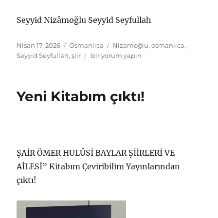
Seyyid Nizâmoğlu Seyyid Seyfullah
Yayın
Kategoriler
Etiketler
Nisan 17, 2026
Osmanlıca
Nizamoğlu
,
osmanlıca
,
tarihi
Seyyid
Seyyid Seyfullah
,
şiir
bir yorum yapın
Nizâmoğlu
Seyyid
Seyfullah’ın
Yeni Kitabım çıktı!
NASİHAT
Şiiri
için
ŞAİR ÖMER HULÛSİ BAYLAR ŞİİRLERİ VE
AİLESİ” Kitabım Çeviribilim Yayınlarından
çıktı!