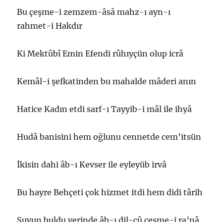
Bu çeşme-i zemzem-âsâ mahz-ı ayn-ı
rahmet-i Hakdır
Ki Mektûbî Emin Efendi rûhıyçün olup icrâ
Kemâl-i şefkatinden bu mahalde mâderi anın
Hatice Kadın etdi sarf-ı Tayyib-i mâl ile ihyâ
Hudâ banisini hem oğlunu cennetde cem’itsün
İkisin dahi âb-ı Kevser ile eyleyüb irvâ
Bu hayre Behçeti çok hizmet itdi hem didi târih
Suyun buldu yerinde âb-ı dil-cû çeşme-i ra’nâ