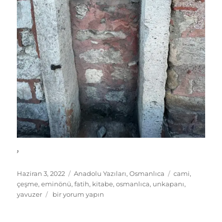
,
Yayın
Kategoriler
Etiketler
Haziran 3, 2022
Anadolu Yazıları
,
Osmanlıca
cami
,
tarihi
çeşme
,
eminönü
,
fatih
,
kitabe
,
osmanlıca
,
unkapanı
,
Çeşme
yavuzer
bir yorum yapın
Kitabesini
duvara