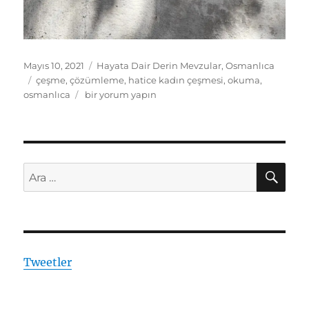
Yayın
Kategoriler
Mayıs 10, 2021
Hayata Dair Derin Mevzular
,
Osmanlıca
tarihi
Etiketler
çeşme
,
çözümleme
,
hatice kadın çeşmesi
,
okuma
,
Hatice
osmanlıca
bir yorum yapın
Kadın
Çeşmesi
için
AR
Ara:
Tweetler