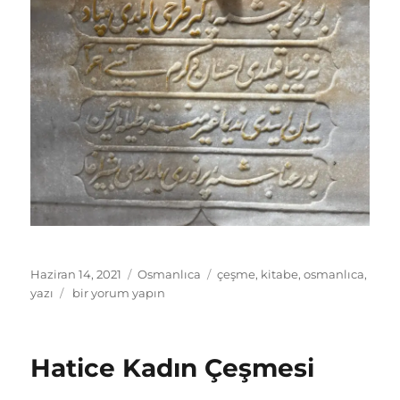
Yayın
Kategoriler
Etiketler
Haziran 14, 2021
Osmanlıca
çeşme
,
kitabe
,
osmanlıca
,
tarihi
Mercan
yazı
bir yorum yapın
Tığcılar
Sokak
Çeşmesi
Hatice Kadın Çeşmesi
için