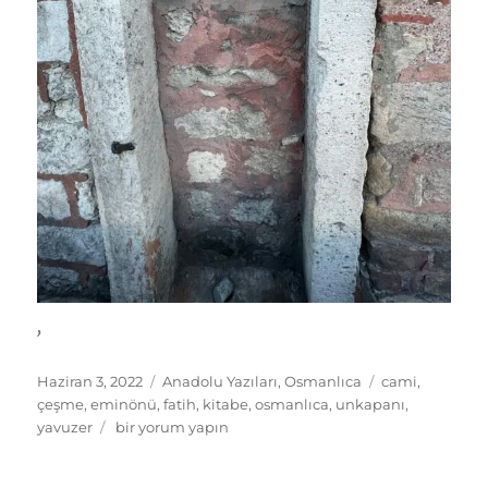
,
Yayın
Kategoriler
Etiketler
Haziran 3, 2022
Anadolu Yazıları
,
Osmanlıca
cami
,
tarihi
çeşme
,
eminönü
,
fatih
,
kitabe
,
osmanlıca
,
unkapanı
,
Çeşme
yavuzer
bir yorum yapın
Kitabesini
duvara