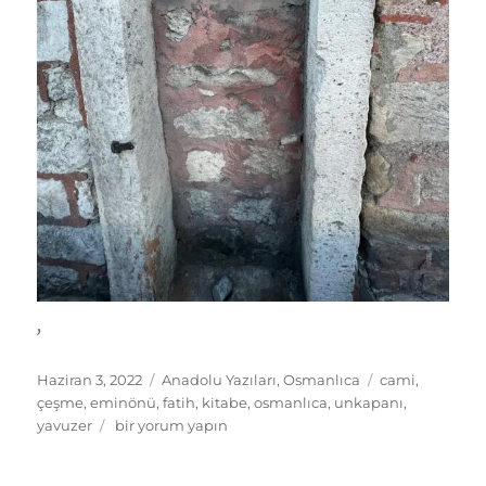
,
Yayın
Kategoriler
Etiketler
Haziran 3, 2022
Anadolu Yazıları
,
Osmanlıca
cami
,
tarihi
çeşme
,
eminönü
,
fatih
,
kitabe
,
osmanlıca
,
unkapanı
,
Çeşme
yavuzer
bir yorum yapın
Kitabesini
duvara